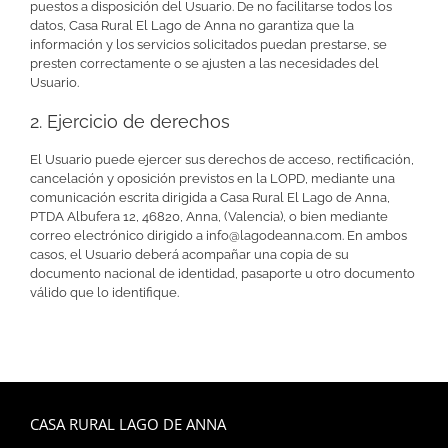
puestos a disposición del Usuario. De no facilitarse todos los
datos, Casa Rural El Lago de Anna no garantiza que la
información y los servicios solicitados puedan prestarse, se
presten correctamente o se ajusten a las necesidades del
Usuario.
2. Ejercicio de derechos
El Usuario puede ejercer sus derechos de acceso, rectificación,
cancelación y oposición previstos en la LOPD, mediante una
comunicación escrita dirigida a Casa Rural El Lago de Anna,
PTDA Albufera 12, 46820, Anna, (Valencia), o bien mediante
correo electrónico dirigido a info@lagodeanna.com. En ambos
casos, el Usuario deberá acompañar una copia de su
documento nacional de identidad, pasaporte u otro documento
válido que lo identifique.
CASA RURAL LAGO DE ANNA