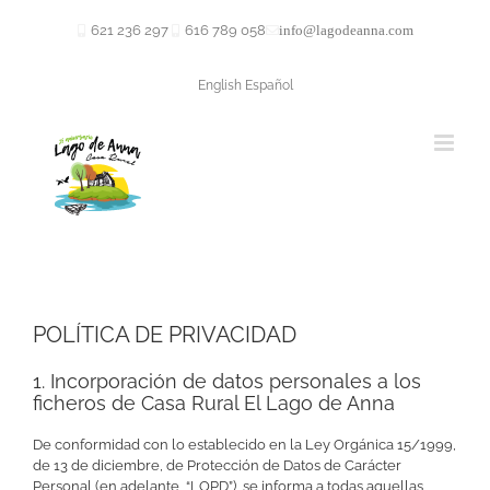
Saltar
al
621 236 297
616 789 058
info@lagodeanna.com
contenido
English
Español
POLÍTICA DE PRIVACIDAD
1. Incorporación de datos personales a los
ficheros de Casa Rural El Lago de Anna
De conformidad con lo establecido en la Ley Orgánica 15/1999,
de 13 de diciembre, de Protección de Datos de Carácter
Personal (en adelante, “LOPD”), se informa a todas aquellas