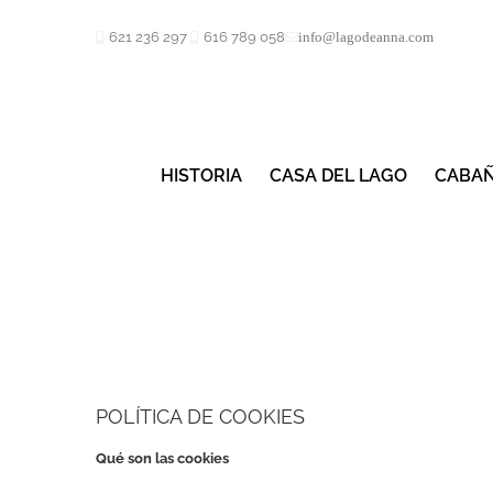
Saltar
al
621 236 297
616 789 058
info@lagodeanna.com
contenido
HISTORIA
CASA DEL LAGO
CABAÑ
POLÍTICA DE COOKIES
Qué son las cookies