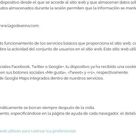
ispositivo desde el que se accede al sitio web y que almacenan datos sobr
os datos almacenados durante la sesión permiten que la información se man
a www.lagodeanna.com:
o funcionamiento de los servicios básicos que proporciona el sitio web, com
bre la actividad del conjunto de usuarios en el sitio web. Este sitio web util
ociales Facebook, Twitter o Google+, tu dispositivo ya ha recibido una cook
ienen sus botones sociales «Me gusta», «Tweet» y «+1», respectivamente.
de Google Maps integrados dentro de nuestros servicios.
áticamente se borran siempre después de la visita.
mento, especificándose en la página de ayuda de cada navegador, el detall
 web utilizan para rastrear tus preferencias