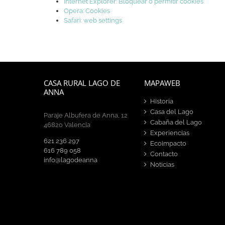
Internet Explorer: Bloquear o permitir cookies
Opera: Cookies
Safari: web settings
CASA RURAL LAGO DE
MAPAWEB
ANNA
Historia
Casa del Lago
Paraje Albufera de Anna, 12
Cabaña del Lago
46820 Valencia
Experiencias
621 236 297
Ecoimpacto
616 789 058
Contacto
info@lagodeanna
Noticias